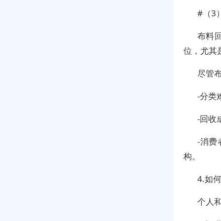
#（3
布料
位，尤其
尽管
-分
-回
-消
构。
4.如
个人