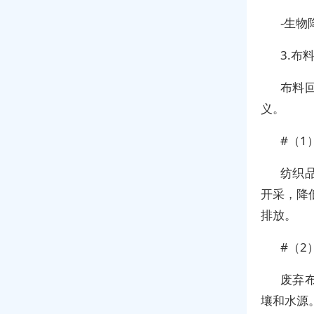
-生
3.布
布料
义。
#（1
纺织
开采，降
排放。
#（2
废弃
壤和水源