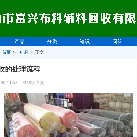
产品
分类
知识
问答
>
首页
>
知识
> 正文
收的处理流程
9 00:11:53 4213次浏览