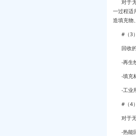
对于
一过程适
造填充物
#（3
回收
-再
-填
-工
#（4
对于
-热